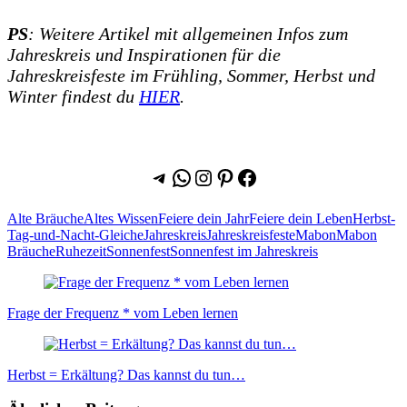
PS
: Weitere Artikel mit allgemeinen Infos zum
Jahreskreis und Inspirationen für die
Jahreskreisfeste im Frühling, Sommer, Herbst und
Winter findest du
HIER
.
Telegram
WhatsApp
Instagram
Pinterest
Facebook
Alte Bräuche
Altes Wissen
Feiere dein Jahr
Feiere dein Leben
Herbst-
Tag-und-Nacht-Gleiche
Jahreskreis
Jahreskreisfeste
Mabon
Mabon
Bräuche
Ruhezeit
Sonnenfest
Sonnenfest im Jahreskreis
Beitragsnavigation
Frage der Frequenz * vom Leben lernen
Herbst = Erkältung? Das kannst du tun…