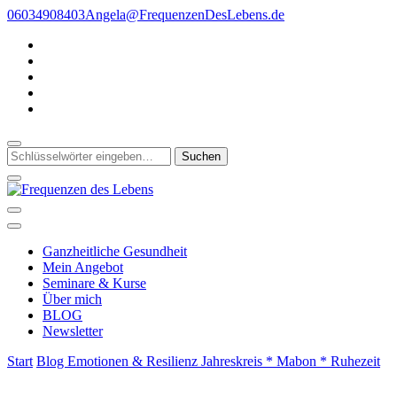
Zum
06034908403
Angela@FrequenzenDesLebens.de
Inhalt
springen
Suchst
du
nach
etwas?
Gesunde Ganzheit * Ganzheitliche Gesundheit
Frequenzen des Lebens
Ganzheitliche Gesundheit
Mein Angebot
Seminare & Kurse
Über mich
BLOG
Newsletter
Start
Blog
Emotionen & Resilienz
Jahreskreis * Mabon * Ruhezeit