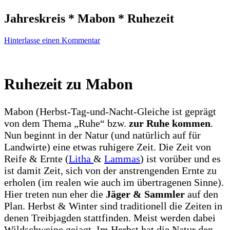
Jahreskreis * Mabon * Ruhezeit
zu
Hinterlasse einen Kommentar
Jahreskreis
*
Mabon
*
Ruhezeit zu Mabon
Ruhezeit
Mabon (Herbst-Tag-und-Nacht-Gleiche ist geprägt
von dem Thema „Ruhe“ bzw.
zur Ruhe kommen
.
Nun beginnt in der Natur (und natürlich auf für
Landwirte) eine etwas ruhigere Zeit. Die Zeit von
Reife & Ernte (
Litha
&
Lammas
) ist vorüber und es
ist damit Zeit, sich von der anstrengenden Ernte zu
erholen (im realen wie auch im übertragenen Sinne).
Hier treten nun eher die
Jäger & Sammler
auf den
Plan. Herbst & Winter sind traditionell die Zeiten in
denen Treibjagden stattfinden. Meist werden dabei
Wildschweine gejagt. Im Herbst hat die Natur den