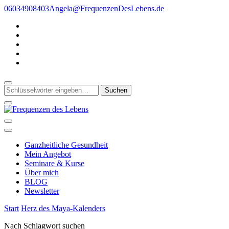
Zum
06034908403
Angela@FrequenzenDesLebens.de
Inhalt
springen
Suchst
du
nach
etwas?
Gesunde Ganzheit * Ganzheitliche Gesundheit
Frequenzen des Lebens
Ganzheitliche Gesundheit
Mein Angebot
Seminare & Kurse
Über mich
BLOG
Newsletter
Start
Herz des Maya-Kalenders
Nach Schlagwort suchen