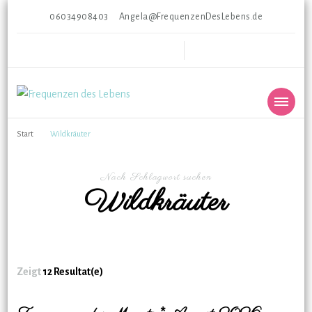
06034908403
Angela@FrequenzenDesLebens.de
Frequenzen des Lebens
Gesunde Ganzheit * Ganzheitliche Gesundheit
Start
Wildkräuter
Nach Schlagwort suchen
Wildkräuter
Zeigt
12 Resultat(e)