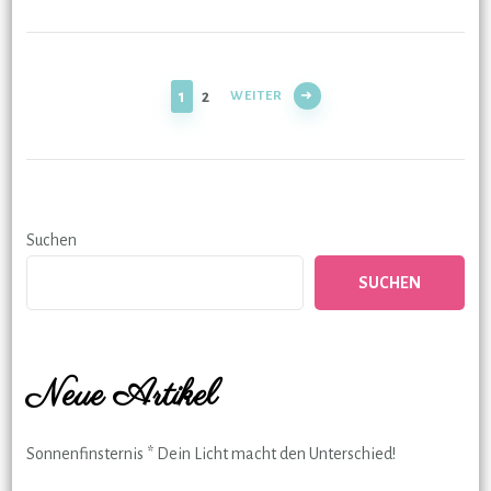
Seitennummerierung
der
SEITE
SEITE
1
2
WEITER
Beiträge
Suchen
SUCHEN
Neue Artikel
Sonnenfinsternis * Dein Licht macht den Unterschied!