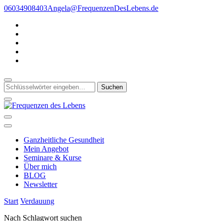
Zum
06034908403
Angela@FrequenzenDesLebens.de
Inhalt
springen
Suchst
du
nach
etwas?
Gesunde Ganzheit * Ganzheitliche Gesundheit
Frequenzen des Lebens
Ganzheitliche Gesundheit
Mein Angebot
Seminare & Kurse
Über mich
BLOG
Newsletter
Start
Verdauung
Nach Schlagwort suchen